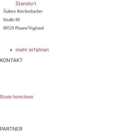
Standort
Äußere Reichenbacher
Straße 80
08529 Plauen/Vogtland
mehr erfahren
KONTAKT
Staudinger Unternehmensgruppe
Lamer Str. 9
93444 Bad Kötzting
Route berechnen
E-Mail:
staudinger@staudinger.com
Telefon:
+49 9941/951-0
Telefax: +49 9941/951-280
PARTNER