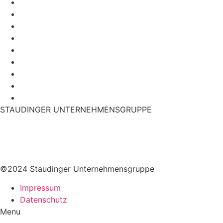
Plauen
Ingolstadt
München
Berlin
Hamburg
Frankfurt
Duisburg
Plauen
Ingolstadt
STAUDINGER UNTERNEHMENSGRUPPE
Geschichte
Karriere
Offene Stellen
©2024 Staudinger Unternehmensgruppe
Impressum
Datenschutz
Menu